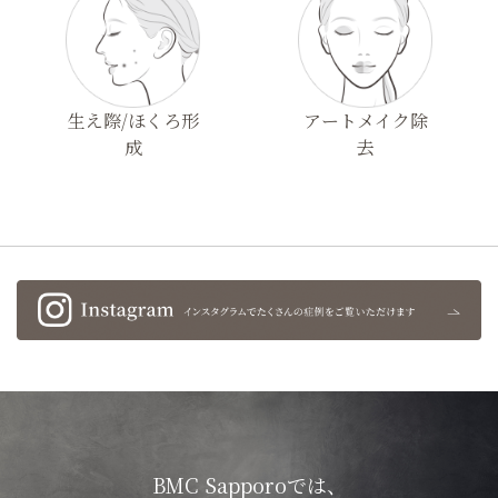
生え際/ほくろ形
アートメイク除
成
去
BMC Sapporoでは、