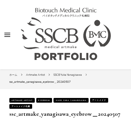
【SSCビューティークリニック】札幌
の総合アートメイク専門院-バイオタ
ッチメディカルクリニック札幌院アー
ティストのポートフォリオ
【SSCビューティークリニック】札
バイオタッチメディカルクリニック札幌院 SSCビュティークリニック
幌の総合アートメイク専門院-バイ
ホーム
Artmake Artist
SSCB Yuka Yanagisawa
オタッチメディカルクリニック札
幌院アーティストのポートフォリ
ssc_artmake_yanagisawa_eyebrow＿20240507
オ
ARTMAKE ARTIST
EYEBROW
SSCB YUKA YANAGISAWA
アートメイク
アートメイク札幌
ssc_artmake_yanagisawa_eyebrow＿20240507