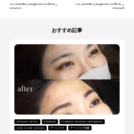
投
ssc_artmake_yanagisawa_eyebrow＿
ssc_artmake_yanagisawa_eyebrow＿
稿
20240522
20240426
ナ
ビ
ゲ
ー
おすすめ記事
シ
ョ
ン
ARTMAKE ARTIST
EYEBROW
EYEBROW ARTMAKE AIRFOGBROW
SSCB AYAME SAWADA
アートメイク
アートメイク札幌