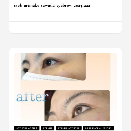
sscb_artmake_sawada_eyebrow_20231222
ARTMAKE ARTIST
EYELINE
EYELINE ARTMAKE
SSCB MARINA KUMAGAI