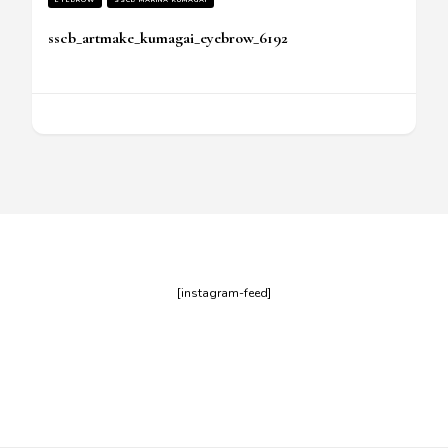
sscb_artmake_kumagai_eyebrow_6192
[instagram-feed]