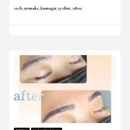
sscb_artmake_kumagai_eyeline_0802
EYEBROW
SSCB MARINA KUMAGAI