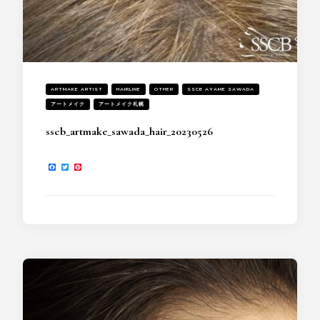
ARTMAKE ARTIST
HAIRLINE
OTHER
SSCB AYAME SAWADA
アートメイク
アートメイク札幌
sscb_artmake_sawada_hair_20230526
Facebook
Twitter
Pinterest