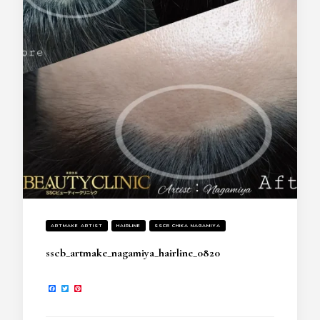
ARTMAKE ARTIST
HAIRLINE
SSCB CHIKA NAGAMIYA
sscb_artmake_nagamiya_hairline_0820
Facebook
Twitter
Pinterest