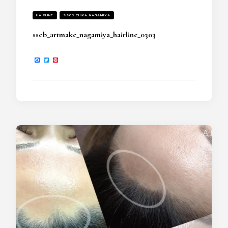
HAIRLINE
SSCB CHIKA NAGAMIYA
sscb_artmake_nagamiya_hairline_0303
Facebook
Twitter
Pinterest