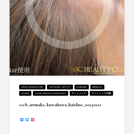
APPEARANCECARE
ARTMAKE ARTIST
HAIRLINE
MEDICAL
OTHER
SSCB MINAKO KUWAHARA
アートメイク
アートメイク札幌
sscb_artmake_kuwahawa_hairline_20230211
Facebook
Twitter
Pinterest