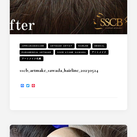
APPEARANCECARE
ARTMAKE ARTIST
HAIRLINE
MEDICAL
PARAMEDICAL ARTMAKE
SSCB AYAME SAWADA
アートメイク
アートメイク札幌
sscb_artmake_sawada_hairline_20230524
Facebook
Twitter
Pinterest