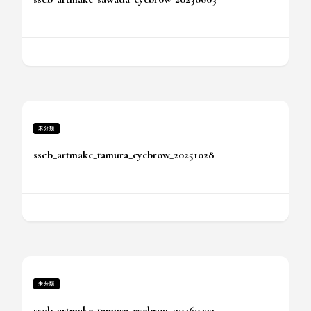
未分類
sscb_artmake_tamura_eyebrow_20251028
未分類
sscb_artmake_tamura_eyebrow_20260422