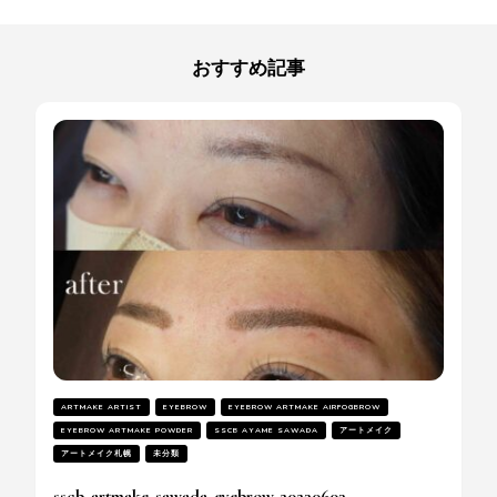
ナ
ビ
ゲ
おすすめ記事
ー
シ
ョ
ン
ARTMAKE ARTIST
EYEBROW
EYEBROW ARTMAKE AIRFOGBROW
EYEBROW ARTMAKE POWDER
SSCB AYAME SAWADA
アートメイク
アートメイク札幌
未分類
sscb_artmake_sawada_eyebrow_20230603