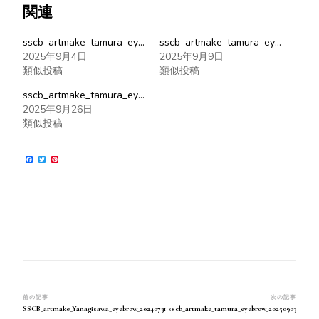
関連
sscb_artmake_tamura_eyebrow_20250903
sscb_artmake_tamura_eyebrow_20250906
2025年9月4日
2025年9月9日
類似投稿
類似投稿
sscb_artmake_tamura_eyebrow_20250925
2025年9月26日
類似投稿
Facebook
Twitter
Pinterest
投
前の記事
次の記事
SSCB_artmake_Yanagisawa_eyebrow_20240731
sscb_artmake_tamura_eyebrow_20250903
稿