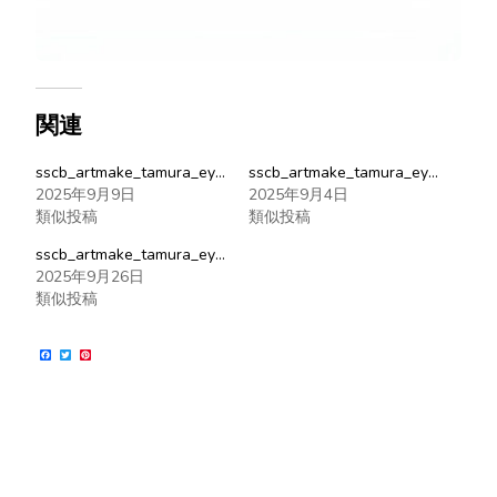
関連
sscb_artmake_tamura_eyebrow_20250906
sscb_artmake_tamura_eyebrow_20250903
2025年9月9日
2025年9月4日
類似投稿
類似投稿
sscb_artmake_tamura_eyebrow_20250925
2025年9月26日
類似投稿
Facebook
Twitter
Pinterest