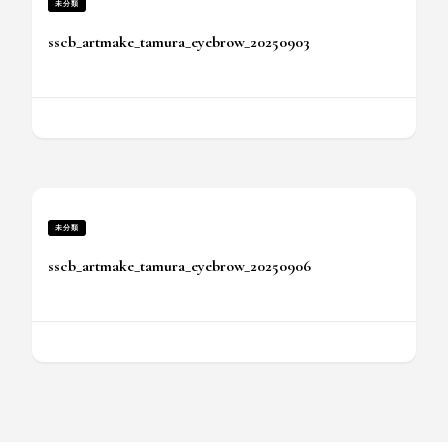
未分類
sscb_artmake_tamura_eyebrow_20250903
未分類
sscb_artmake_tamura_eyebrow_20250906